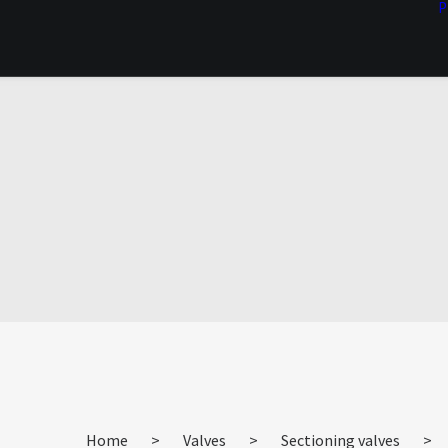
P
Home
>
Valves
>
Sectioning valves
>