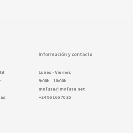
Información y contacto
til
Lunes - Viernes
e
9:00h - 18:00h
mafusa@mafusa.net
sas
+34 96 166 70 35