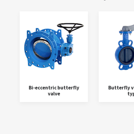
Bi-eccentric butterfly
Butterfly v
valve
ty
Ductile iron fittings
(1)