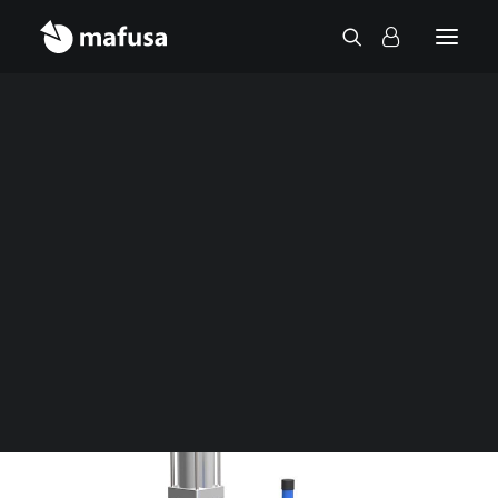
Cálculo de anclajes
Tabulación
Inicio
Válvulas y ventosas
Aplastamiento
Válvulas de seccionamiento
Guillotina
Contacto
Válvula de guillotina