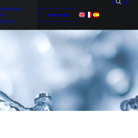
de anclajes
ión
Contacto
miento