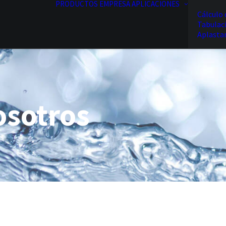
PRODUCTOS
EMPRESA
APLICACIONES
Cálculo 
Tabulac
Aplasta
osotros