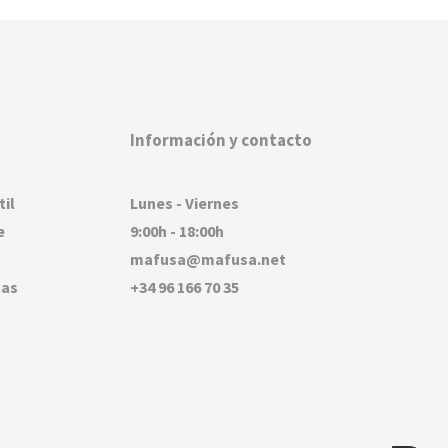
Información y contacto
til
Lunes - Viernes
e
9:00h - 18:00h
mafusa@mafusa.net
sas
+34 96 166 70 35