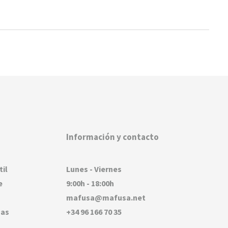
Información y contacto
til
Lunes - Viernes
e
9:00h - 18:00h
mafusa@mafusa.net
sas
+34 96 166 70 35