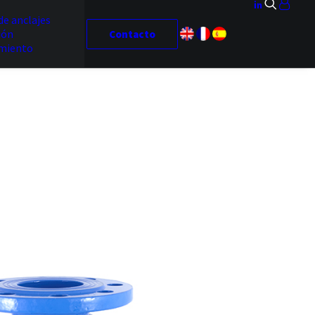
de anclajes
ión
Contacto
miento