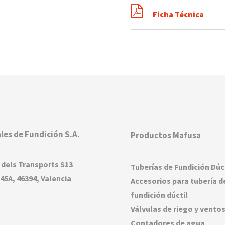
Ficha Técnica
les de Fundición S.A.
Productos Mafusa
 dels Transports S13
Tuberías de Fundición Dúc
45A, 46394, Valencia
Accesorios para tubería d
fundición dúctil
Válvulas de riego y vento
Contadores de agua