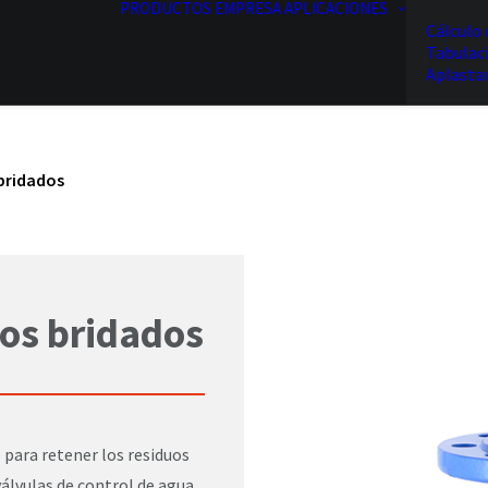
PRODUCTOS
EMPRESA
APLICACIONES
Cálculo 
Tabulac
Aplasta
 bridados
mos bridados
 para retener los residuos
válvulas de control de agua,