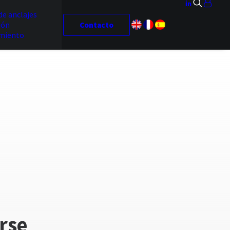
de anclajes
ión
Contacto
miento
rse