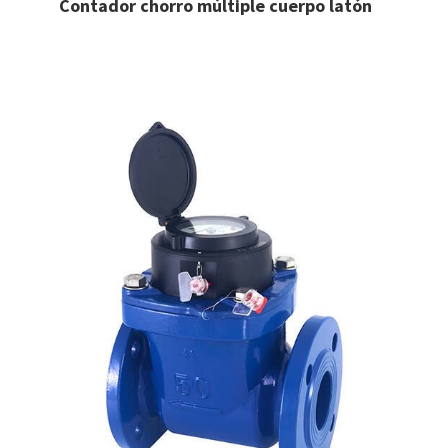
Contador chorro múltiple cuerpo latón
LEER MÁS