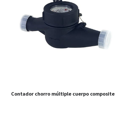
Contador chorro múltiple cuerpo composite
LEER MÁS