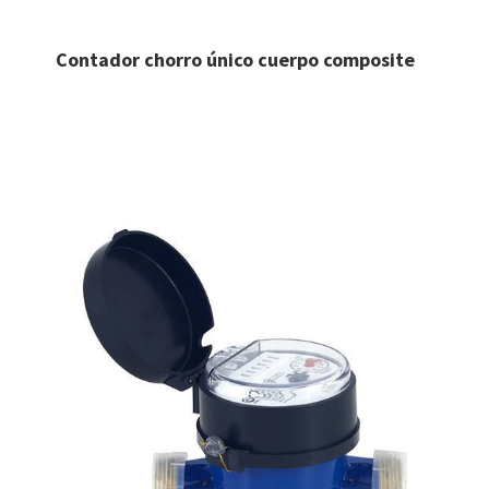
Contador chorro único cuerpo composite
LEER MÁS