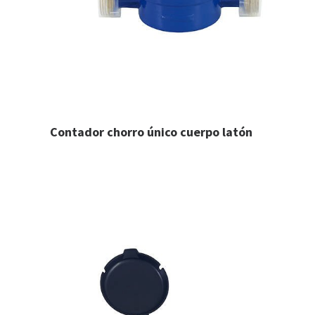
Contador chorro único cuerpo latón
LEER MÁS