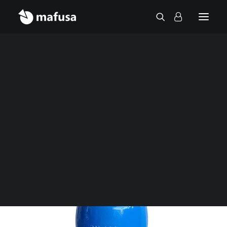
Cálculo de anclajes
Tabulación
Inicio
Válvulas y ventosas
Ventosa trifuncional
Aplastamiento
Contacto