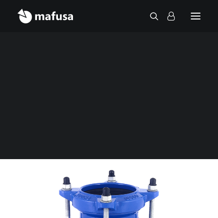
Contact
Home
Fittings
Universal flange adaptor FA10A