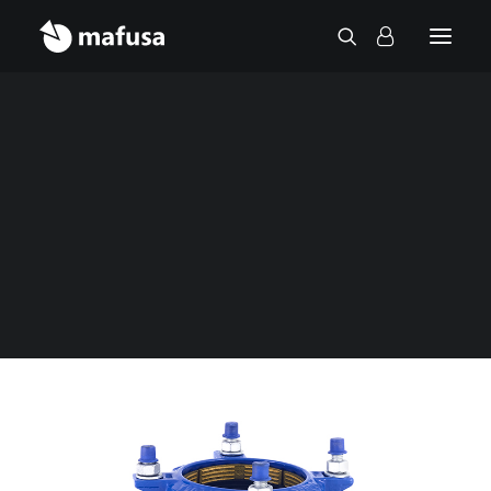
Contact
Home
Fittings
Tensile restrained flange adaptor PE/PVC