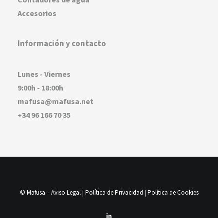
Accesorios
Información y contacto
Lunes - Viernes
9:00h - 18:00h
mafusa@mafusa.net
+34 96 166 70 35
© Mafusa –
Aviso Legal
|
Política de Privacidad
|
Política de Cookies