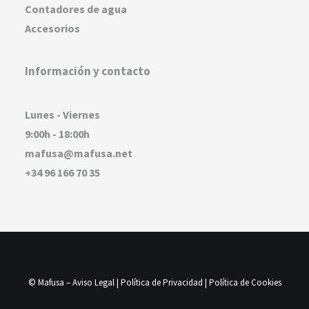
Contadores de agua
Accesorios
Información y contacto
Lunes - Viernes
9:00h - 18:00h
mafusa@mafusa.net
+34 96 166 70 35
© Mafusa –
Aviso Legal
|
Política de Privacidad
|
Política de Cookies