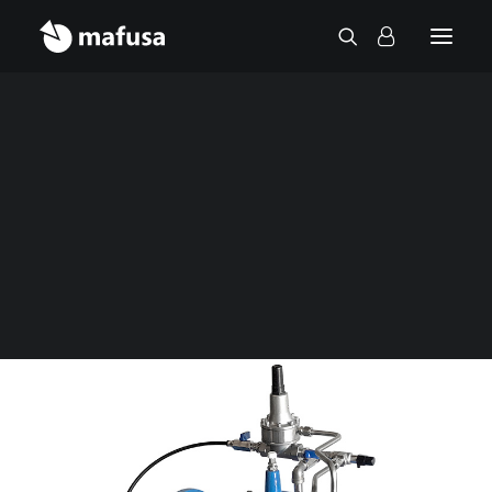
Contact
Accueil
Vannes
Vanne de maintien de pression et contrôle du
niveau d’eau VH512