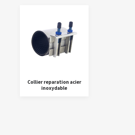
Collier reparation acier
LIRE LA SUITE
inoxydable
Accessoire
(12)