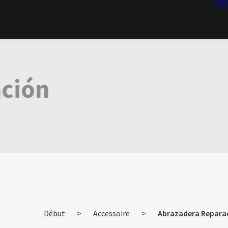
PR
ación
Début
>
Accessoire
>
Abrazadera Repara