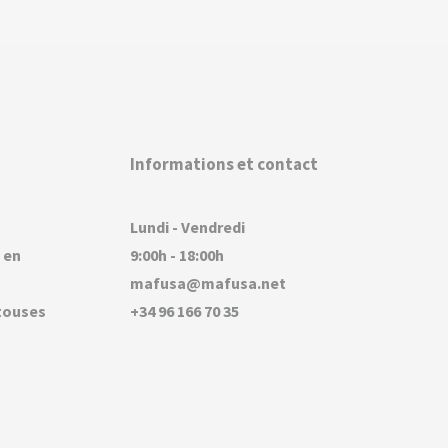
Informations et contact
Lundi - Vendredi
 en
9:00h - 18:00h
mafusa@mafusa.net
touses
+34 96 166 70 35