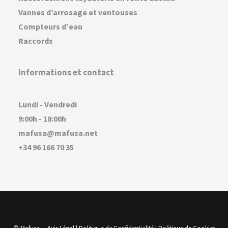
Vannes d’arrosage et ventouses
Compteurs d’eau
Raccords
Informations et contact
Lundi - Vendredi
9:00h - 18:00h
mafusa@mafusa.net
+34 96 166 70 35