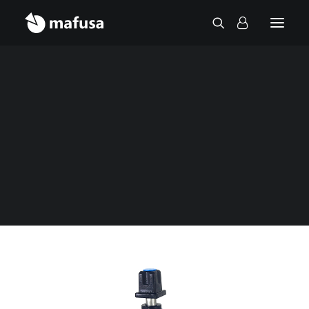
Contact
Accueil
Vannes
Vannes de sectionnement
Vanne de branchement avec deux sorties
taraudées